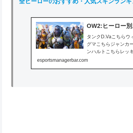
全ヒーローのおすすめ・人気スキンランキ
OW2:ヒーロー
タンクD.Vaこちら
グマこちらジャンカ
ンハルトこちらレッ
(adsbygoogle = windo
esportsmanagerbar.com