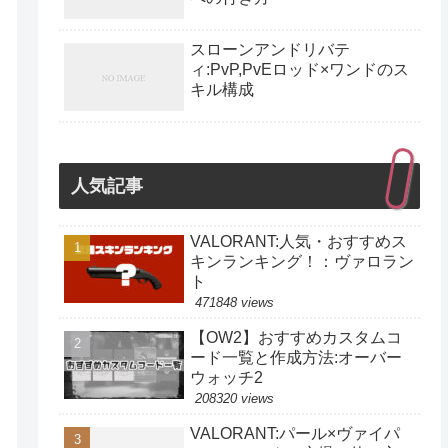
スローンアンドリバテ
ィ:PvP,PvEロッド×ワンドのス
キル構成
人気記事
VALORANT:人気・おすすめス
キンランキング！：ヴァロラン
ト
471848 views
【OW2】おすすめカスタムコ
ード一覧と作成方法:オーバー
ウォッチ2
208320 views
VALORANT:パール×ヴァイパ