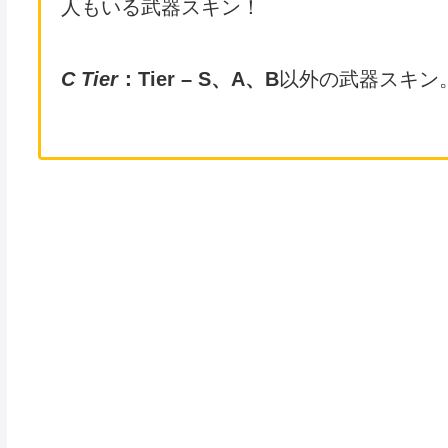
人もいる武器スキン！
C Tier
：Tier – S、A、B
以外の武器スキン