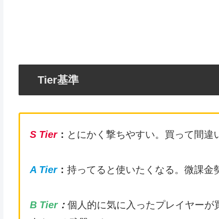
Tier基準
S Tier
：
とにかく撃ちやすい。買って間違
A Tier
：
持ってると使いたくなる。微課金
B Tier
：
個人的に気に入ったプレイヤーが