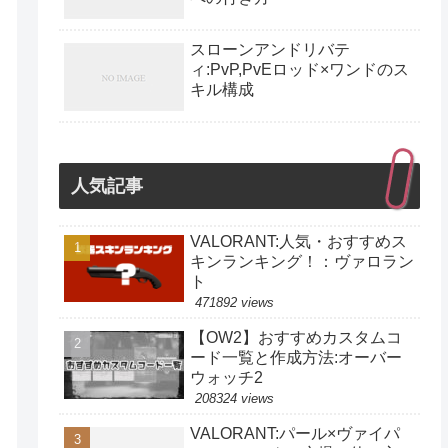
スローンアンドリバテ
ィ:PvP,PvEロッド×ワンドのス
キル構成
人気記事
VALORANT:人気・おすすめス
キンランキング！：ヴァロラン
ト
471892 views
【OW2】おすすめカスタムコ
ード一覧と作成方法:オーバー
ウォッチ2
208324 views
VALORANT:パール×ヴァイパ