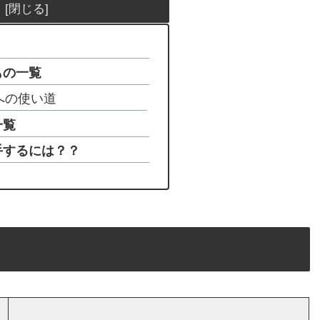
もの一覧
への使い道
一覧
手するには？？