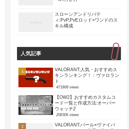
スローンアンドリバテ
ィ:PvP,PvEロッド×ワンドのス
キル構成
人気記事
VALORANT:人気・おすすめス
キンランキング！：ヴァロラン
ト
471808 views
【OW2】おすすめカスタムコ
ード一覧と作成方法:オーバー
ウォッチ2
208306 views
VALORANT:パール×ヴァイパ