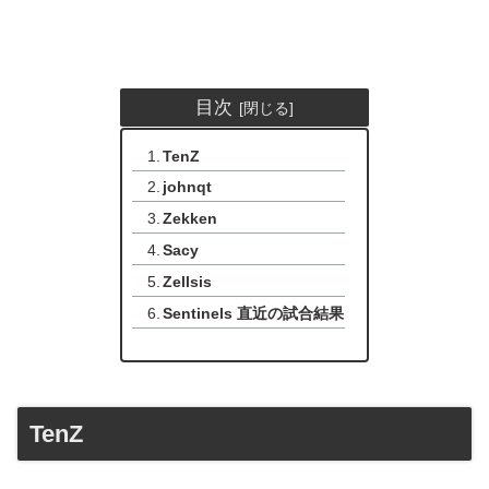
目次
TenZ
johnqt
Zekken
Sacy
Zellsis
Sentinels 直近の試合結果
TenZ