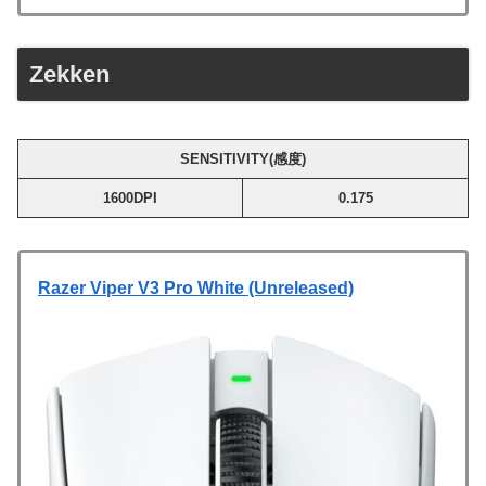
Zekken
SENSITIVITY(感度)
1600DPI
0.175
Razer Viper V3 Pro White (Unreleased)