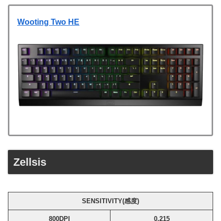
Wooting Two HE
Zellsis
SENSITIVITY(感度)
800
DPI
0.215