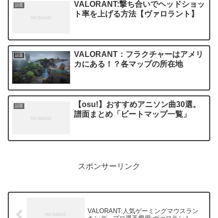
VALORANT:撃ち合いでヘッドショッ
話題
ト率を上げる方法【ヴァロラント】
VALORANT：フラクチャーはアメリ
話題
カにある！？各マップの所在地
【osu!】おすすめアニソン曲30選。
話題
譜面まとめ「ビートマップ一覧」
スポンサーリンク
VALORANT:人気ゲーミングマウスラン