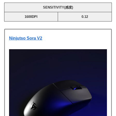
SENSITIVITY(感度)
1600DPI
0.12
Ninjutso Sora V2