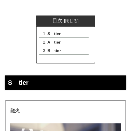
目次
S tier
A tier
B tier
S tier
龍火