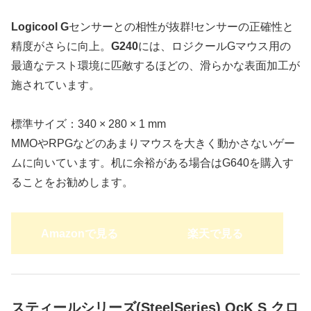
Logicool G
センサーとの相性が抜群!センサーの正確性と
精度がさらに向上。
G240
には、ロジクールGマウス用の
最適なテスト環境に匹敵するほどの、滑らかな表面加工が
施されています。
標準サイズ：340 × 280 × 1 mm
MMOやRPGなどのあまりマウスを大きく動かさないゲー
ムに向いています。机に余裕がある場合はG640を購入す
ることをお勧めします。
Amazonで見る
楽天で見る
スティールシリーズ(SteelSeries) QcK S クロ