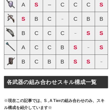
A
S
–
C
C
C
S
S
B
C
C
B
B
–
B
C
C
C
S
S
–
A
C
C
B
S
S
–
B
C
B
B
S
S
–
各武器の組み合わせスキル構成一覧
※
現在この記事では、S , A Tierの組み合わせのみ、スキ
ル構成を紹介しています
※