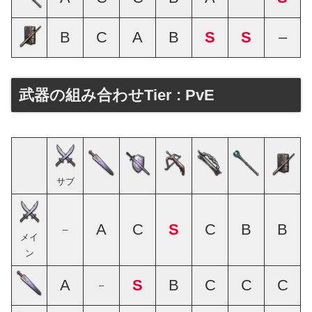
B
C
A
B
S
S
–
武器の組み合わせTier : PvE
サブ
A
C
S
C
B
B
–
メイ
ン
A
S
B
C
C
C
–