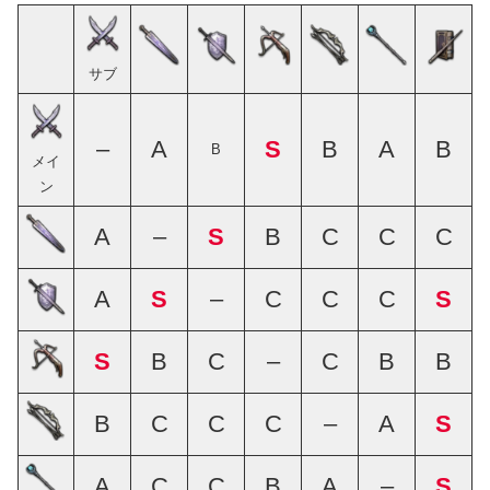
サブ
–
A
S
B
A
B
B
メイ
ン
A
–
S
B
C
C
C
A
S
–
C
C
C
S
S
B
C
–
C
B
B
B
C
C
C
–
A
S
A
C
C
B
A
–
S