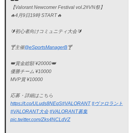
【Valorant Newcomer Festival vol.2#VN祭】
🔥4月9日19時 START🔥
🔰初心者向けコミュニティ大会🔰
🍸主催
@eSportsManagerB
🍸
👑賞金総額 ¥20000👑
優勝チーム ¥10000
MVP賞 ¥10000
応募・詳細はこちら
https://t.co/ULuds8NEqS
#VALORANT
#ヴァロラント
#VALORANT大会
#VALORANT募集
pic.twitter.com/Zks4NCLdVZ