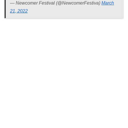
— Newcomer Festival (@NewcomerFestiva)
March
21, 2022