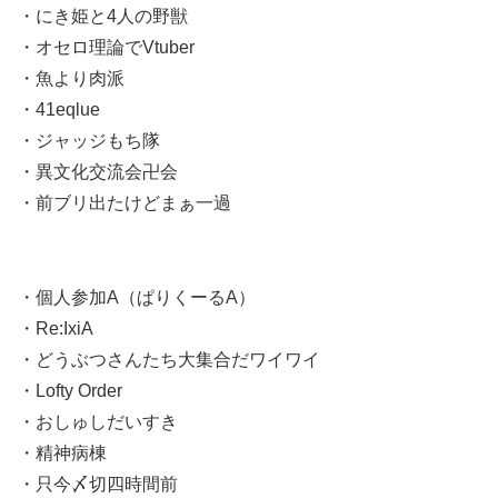
・にき姫と4人の野獣
・オセロ理論でVtuber
・魚より肉派
・41eqlue
・ジャッジもち隊
・異文化交流会卍会
・前ブリ出たけどまぁ一過
・個人参加A（ぱりくーるA）
・Re:IxiA
・どうぶつさんたち大集合だワイワイ
・Lofty Order
・おしゅしだいすき
・精神病棟
・只今〆切四時間前