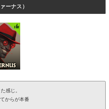
ンファーナス）
った感じ。
得してからが本番