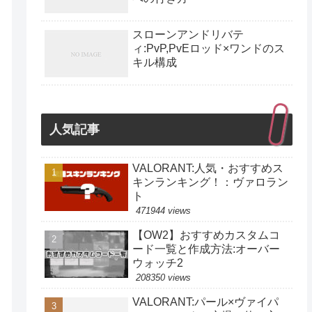
スローンアンドリバテ
ィ:PvP,PvEロッド×ワンドのス
キル構成
人気記事
VALORANT:人気・おすすめス
キンランキング！：ヴァロラン
ト
471944 views
【OW2】おすすめカスタムコ
ード一覧と作成方法:オーバー
ウォッチ2
208350 views
VALORANT:パール×ヴァイパ