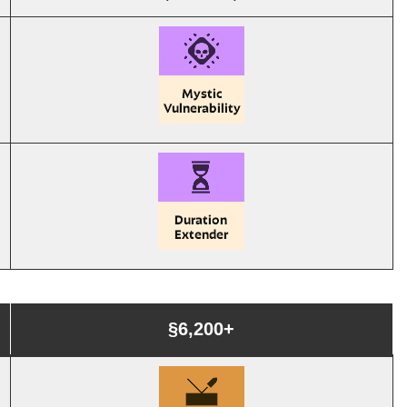
§6,200+