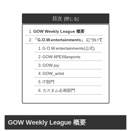
目次
GOW Weekly League 概要
「G.O.W.entertainments」 について
G.O.W.entertainments(公式)
GOW APEX&esports
GOW joy
GOW_artist
IT部門
カスタム企画部門
GOW Weekly League 概要