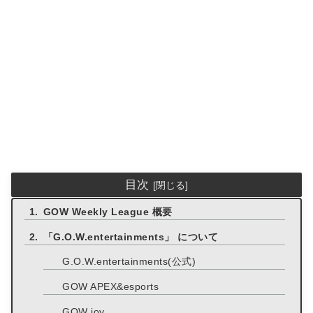
目次
GOW Weekly League 概要
「G.O.W.entertainments」 について
G.O.W.entertainments(公式)
GOW APEX&esports
GOW joy