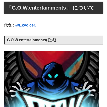
「G.O.W.entertainments」 について
代表：
@EkvoiceC
G.O.W.entertainments(公式)